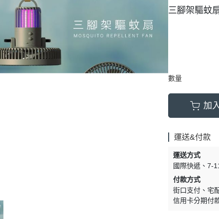
三腳架驅蚊
數量
加
運送&付款
運送方式
國際快遞
7-
付款方式
街口支付
宅
信用卡分期付