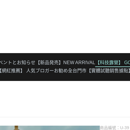
イベントとお知らせ
【新品発売】NEW ARRIVAL
【科技露營】 GO 
【網紅推薦】 人気ブロガーお勧め
全台門市【實體試聽銷售據點
商品編號：
U-39