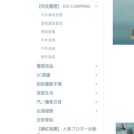
【科技露營】 GO CAMPING
戶外專用音響
露營寢具套組
燈具配備
戶外桌椅
戶外收納
野炊用具
電競用品
3C周邊
招財貔貅手環
居家生活
汽／機車百貨
出清服飾
女刺青貼
【網紅推薦】 人気ブロガーお勧