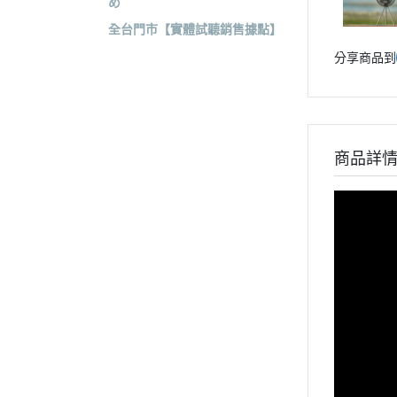
め
全台門市【實體試聽銷售據點】
分享商品到
商品詳